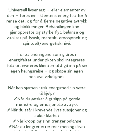
Universell livsenergi – eller elementer av
den – føres inn i klientens energifelt for å
rense det, og for å fjerne negative avtrykk
og blokkeringer. Behandlingen kan
gjenopprette og styrke flyt, balanse og
vitalitet på fysisk, mentalt, emosjonelt og
spirituelt/energetisk nivå.
For at endringene som gjøres i
energifeltet under økten skal integreres
fullt ut, inviteres klienten til å gå inn på sin
egen helingsreise – og skape sin egen
positive virkelighet.
Når kan sjamanistisk energimedisin være
til hjelp?
🪶Når du ønsker å gi slipp på gamle
mønstre og emosjonelle avtrykk
🪶Når du står i krevende livssituasjoner og
søker klarhet
🪶Når kropp og sinn trenger balanse
🪶Når du lengter etter mer mening i livet