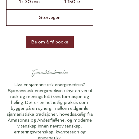
1 t 30 min
1
1 150 kr
kroner
3
0
Storvegen
m
i
n
Be om å få booke
Tjenestebeskrivelse
Hva er sjamanistisk energimedisin?
Sjamanistisk energimedisin tilbyr en vei til
rask og meningsfull transformasjon og
heling. Det er en helhetlig praksis som
bygger på en synergi mellom eldgamle
sjamanistiske tradisjoner, hovedsakelig fra
Amazonas og Andesfjellene, og moderne
vitenskap innen nevrovitenskap,
ernæringsvitenskap, kvanteteori og
epigenetikk.