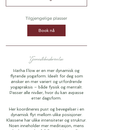
r
t
e
r
Tilgjengelige plasser
2
5
Book nå
.
a
u
g
.
Tjenestebeskrivelse
Hatha Flow er en mer dynamisk og
flytende yogaform. Ideelt for deg som
ønsker en mer variert og utfordrende
yogapraksis – både fysisk og mentalt.
Passer alle nivåer, hvor du kan avpasse
etter dagsform.
Her koordineres pust og bevegelser i en
dynamisk flyt mellom ulike posisjoner.
Klassene har ulike intensiteter og struktur.
Noen inneholder mer meditasjon, mens