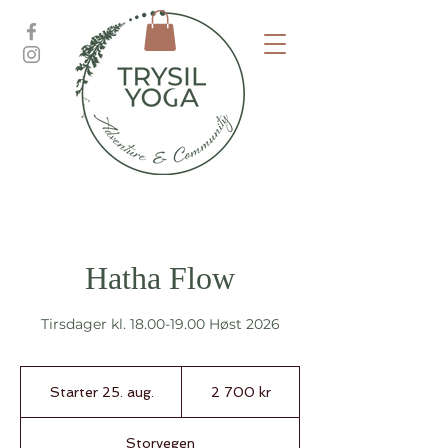
Hatha Flow
Tirsdager kl. 18.00-19.00 Høst 2026
2 700
norske
Starter 25. aug.
S
2 700 kr
kroner
t
a
Storvegen