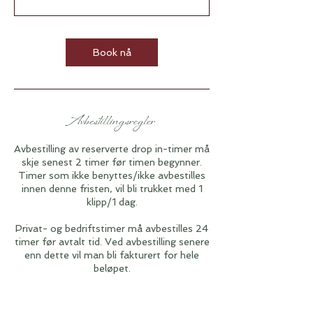
Book nå
Avbestillingsregler
Avbestilling av reserverte drop in-timer må
skje senest 2 timer før timen begynner.
Timer som ikke benyttes/ikke avbestilles
innen denne fristen, vil bli trukket med 1
klipp/1 dag.
Privat- og bedriftstimer må avbestilles 24
timer før avtalt tid. Ved avbestilling senere
enn dette vil man bli fakturert for hele
beløpet.
Vilkår for avbestilling av workshoper og
kurs: