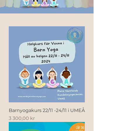
Barnyogakurs 22/11 -24/11 i UMEÅ
Pris
3 300,00 kr